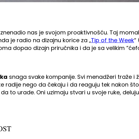
 iznenadio nas je svojom proaktivnošću. Taj momak 
nda je radio na dizajnu korice za „
Tip of the Week
“
ma dopao dizajn priručnika i da je sa velikim “ćef
čka
snaga svake kompanije. Svi menadžeri traže i 
ke radije nego da čekaju i da reaguju tek nakon št
 da to urade. Oni uzimaju stvari u svoje ruke, de
OST