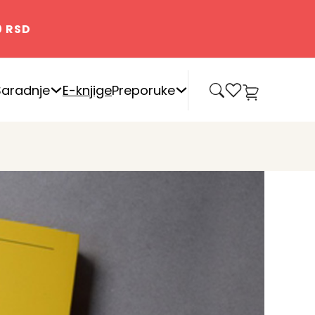
0 RSD
0
Saradnje
E-knjige
Preporuke