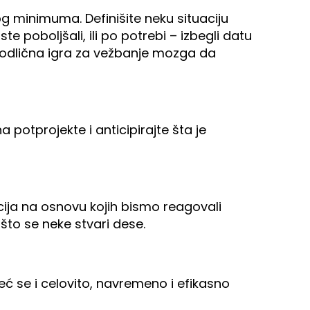
g minimuma. Definišite neku situaciju
te poboljšali, ili po potrebi – izbegli datu
e odlična igra za vežbanje mozga da
a potprojekte i anticipirajte šta je
ja na osnovu kojih bismo reagovali
što se neke stvari dese.
već se i celovito, navremeno i efikasno