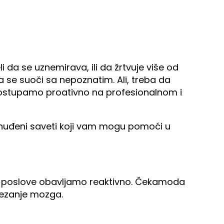
li da se uznemirava, ili da žrtvuje više od
a se suoči sa nepoznatim. Ali, treba da
ostupamo proativno na profesionalnom i
nuđeni saveti koji vam mogu pomoći u
da poslove obavljamo reaktivno. Čekamoda
prezanje mozga.