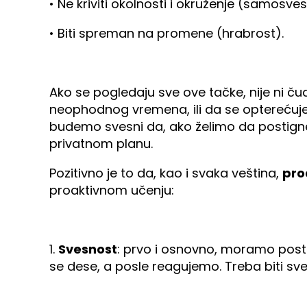
• Ne kriviti okolnosti i okruženje (samosves
• Biti spreman na promene (hrabrost).
Ako se pogledaju sve ove tačke, nije ni ču
neophodnog vremena, ili da se opterećuje v
budemo svesni da, ako želimo da postign
privatnom planu.
Pozitivno je to da, kao i svaka veština,
pro
proaktivnom učenju:
1.
Svesnost
: prvo i osnovno, moramo post
se dese, a posle reagujemo. Treba biti sv