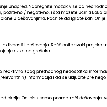
janje unapred. Napregnite mozak više od neohodno
, pozitivno / negativno, i šta možete učiniti kako bis
šablone u dešavanjima. Počnite da igrate šah. On j
e u aktivnosti i dešavanja. Raščlanite svaki projekat n
jenje rizika od grešaka.
 reaktivno zbog prethodnog nedostatka informaci
relevantnih) informacija i da se uključite pre nego 
judi od akcije. Oni nisu samo posmatrači dešavanja, 