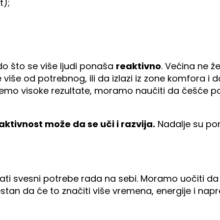
t);
do što se više ljudi ponaša
reaktivno
. Većina ne že
iše od potrebnog, ili da izlazi iz zone komfora i d
emo visoke rezultate, moramo naučiti da češće p
aktivnost može da se uči i razvija.
Nadalje su po
ati svesni potrebe rada na sebi. Moramo uočiti 
estan da će to značiti više vremena, energije i na