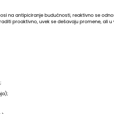
nosi na antipiciranje budućnosti, reaktivno se odn
aditi proaktivno, uvek se dešavaju promene, ali u 
;
ja);