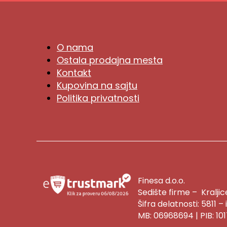
O nama
Ostala prodajna mesta
Kontakt
Kupovina na sajtu
Politika privatnosti
Finesa d.o.o.
Sedište firme – Kralji
Šifra delatnosti: 5811 –
MB: 06968694 | PIB: 10