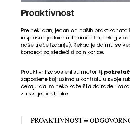
Proaktivnost
Pre neki dan, jedan od naših praktikanata
inspirisan jednim od priručnika, celog vike
naše treće izdanje). Rekao je da mu se veo
koncept za sledeći dizajn korice.
Proaktivni zaposleni su motor tj.
pokreta
zaposlene koji uzimaju kontrolu u svoje ru
čekaju da im neko kaže šta da rade i kako
za svoje postupke.
PROAKTIVNOST = ODGOVORN