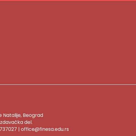
ce Natalije, Beograd
 izdavačka del.
1737027 | office@finesa.edu.rs