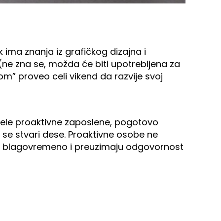
ima znanja iz grafičkog dizajna i
 (ne zna se, možda će biti upotrebljena za
om” proveo celi vikend da razvije svoj
žele proaktivne zaposlene, pogotovo
o se stvari dese. Proaktivne osobe ne
luju blagovremeno i preuzimaju odgovornost