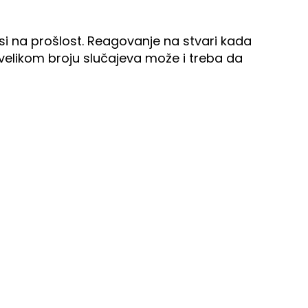
osi na prošlost. Reagovanje na stvari kada
velikom broju slučajeva može i treba da