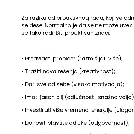
Za razliku od proaktivnog rada, koji se od
se dese. Normalno je da se ne može uvek r
se tako radi. Biti proaktivan znači:
• Predvideti problem (razmišljati više);
• Tražiti nova rešenja (kreativnost);
• Dati sve od sebe (visoka motivacija);
• Imati jasan cilj (odlučnost i snažna volja)
• Investirati više vremena, energije (ulagan
• Donositi vlastite odluke (odgovornost);