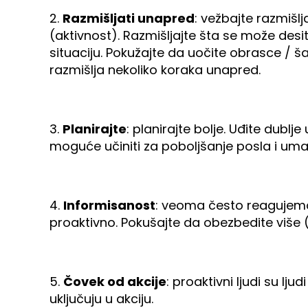
2.
Razmišljati unapred
: vežbajte razmišl
(aktivnost). Razmišljajte šta se može desiti
situaciju. Pokužajte da uočite obrasce / 
razmišlja nekoliko koraka unapred.
3.
Planirajte
: planirajte bolje. Uđite dublj
moguće učiniti za poboljšanje posla i uman
4.
Informisanost
: veoma često reagujemo
proaktivno. Pokušajte da obezbedite više (
5.
Čovek od akcije
: proaktivni ljudi su l
uključuju u akciju.