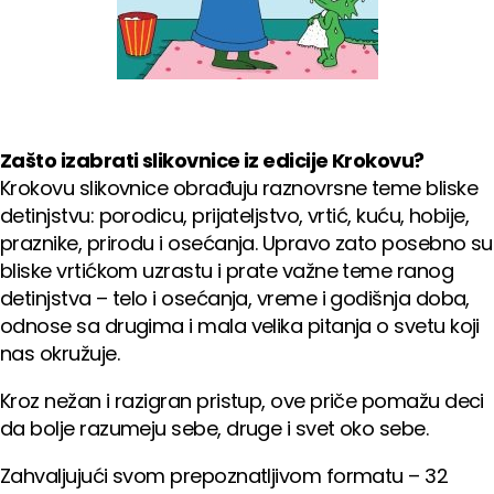
Zašto izabrati slikovnice iz edicije Krokovu?
Krokovu slikovnice obrađuju raznovrsne teme bliske
detinjstvu: porodicu, prijateljstvo, vrtić, kuću, hobije,
praznike, prirodu i osećanja. Upravo zato posebno su
bliske vrtićkom uzrastu i prate važne teme ranog
detinjstva – telo i osećanja, vreme i godišnja doba,
odnose sa drugima i mala velika pitanja o svetu koji
nas okružuje.
Kroz nežan i razigran pristup, ove priče pomažu deci
da bolje razumeju sebe, druge i svet oko sebe.
Zahvaljujući svom prepoznatljivom formatu – 32