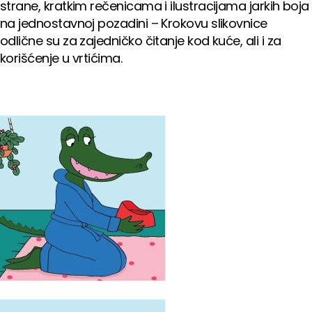
strane, kratkim rečenicama i ilustracijama jarkih boja
na jednostavnoj pozadini – Krokovu slikovnice
odlične su za zajedničko čitanje kod kuće, ali i za
korišćenje u vrtićima.