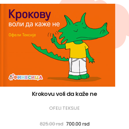
Krokovu voli da kaže ne
OFELI TEKSIJE
Originalna cena je bila: 825.
Trenutna cena je:
825.00
rsd
700.00
rsd