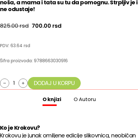
noša, a mama i tata su tu da pomognu. Strpljiv je i
ne odustaje!
Originalna cena je bila: 825.00 rsd.
Trenutna cena je: 700.00 rsd
825.00
rsd
700.00
rsd
PDV:
63.64 rsd
Šifra proizvoda:
9788663030916
DODAJ U KORPU
Krokovu ide na nošu količina
O knjizi
O Autoru
Ko je Krokovu?
Krokovu je junak omiljene edicije slikovnica, neobičan