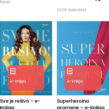
Berez
Dž.Dž. Saterlend
e-knjiga
e-knjiga
Sve je rešivo – e-
Superheroina
knjiga
promene – e-knjiga