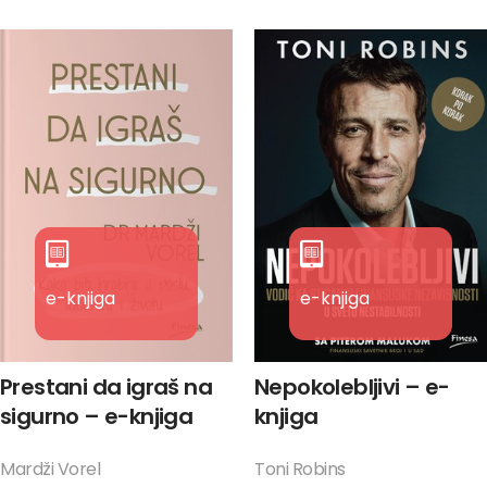
e-knjiga
e-knjiga
Prestani da igraš na
Nepokolebljivi – e-
sigurno – e-knjiga
knjiga
Mardži Vorel
Toni Robins