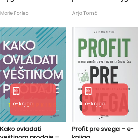
Marie Forleo
Anja Tomić
e-knjiga
e-knjiga
Kako ovladati
Profit pre svega – e-
veštinom prodaje –
knjiga