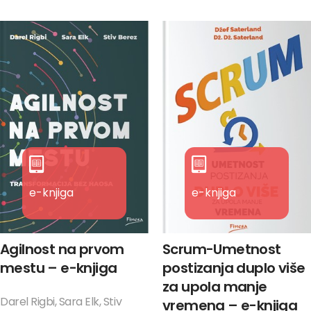
e-knjiga
e-knjiga
Agilnost na prvom
Scrum-Umetnost
mestu – e-knjiga
postizanja duplo više
za upola manje
Darel Rigbi, Sara Elk, Stiv
vremena – e-knjiga