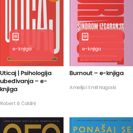
e-knjiga
e-knjiga
Uticaj | Psihologija
Burnout – e-knjiga
ubeđivanja – e-
Amelija i Emili Nagoski
knjiga
Robert B. Čaldini