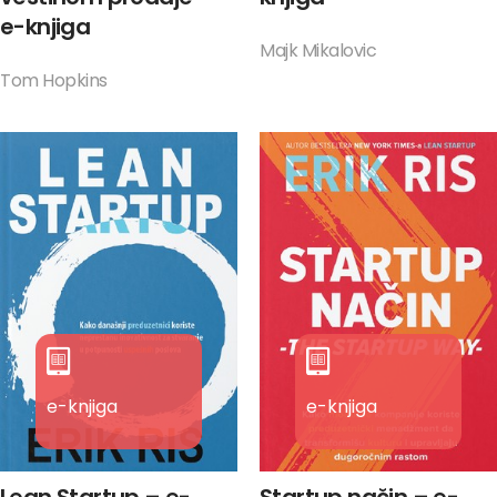
e-knjiga
Majk Mikalovic
Tom Hopkins
e-knjiga
e-knjiga
Lean Startup – e-
Startup način – e-