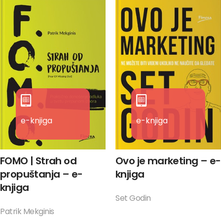
e-knjiga
e-knjiga
FOMO | Strah od
Ovo je marketing – e-
propuštanja – e-
knjiga
knjiga
Set Godin
Patrik Mekginis