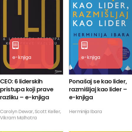
e-knjiga
e-knjiga
CEO: 6 liderskih
Ponašaj se kao lider,
pristupa koji prave
razmišljaj kao lider –
razliku – e-knjiga
e-knjiga
Carolyn Dewar, Scott Keller,
Herminija Ibara
Vikram Malhotra