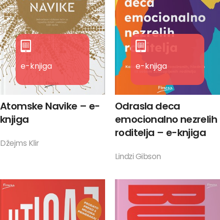
e-knjiga
e-knjiga
Atomske Navike – e-
Odrasla deca
knjiga
emocionalno nezrelih
roditelja – e-knjiga
Džejms Klir
Lindzi Gibson