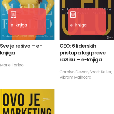
e-knjiga
e-knjiga
Sve je rešivo – e-
CEO: 6 liderskih
knjiga
pristupa koji prave
razliku – e-knjiga
Marie Forleo
Carolyn Dewar, Scott Keller,
Vikram Malhotra