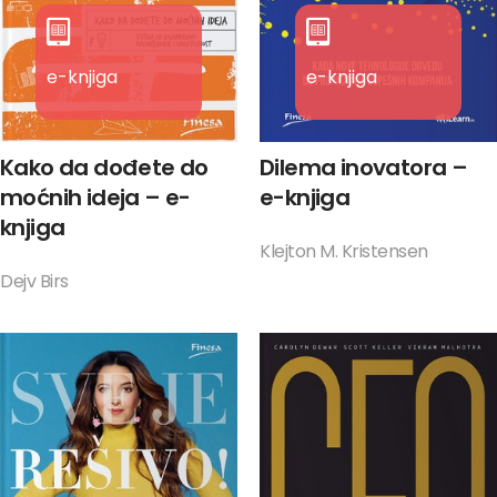
e-knjiga
e-knjiga
Kako da dođete do
Dilema inovatora –
moćnih ideja – e-
e-knjiga
knjiga
Klejton M. Kristensen
Dejv Birs