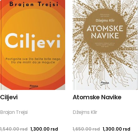
Ciljevi
Atomske Navike
Brajan Trejsi
Džejms Klir
Originalna cena je bila: 1,540.00 rsd.
Trenutna cena je: 1,300.00 rsd.
Originalna cena 
Tren
1,540.00
rsd
1,300.00
rsd
1,650.00
rsd
1,300.00
rsd