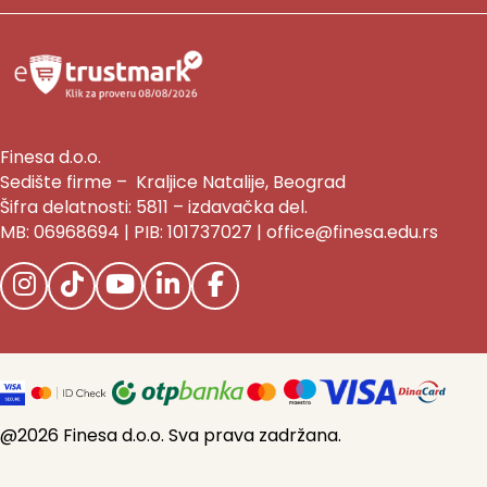
Finesa d.o.o.
Sedište firme – Kraljice Natalije, Beograd
Šifra delatnosti: 5811 – izdavačka del.
MB: 06968694 | PIB: 101737027 | office@finesa.edu.rs
@2026 Finesa d.o.o. Sva prava zadržana.