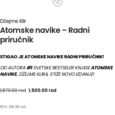
Džejms Klir
Atomske navike – Radni
priručnik
STIGAO JE ATOMSKE NAVIKE RADNI PRIRUČNIK!
OD AUTORA
#1
SVETSKE BESTSELER KNJIGE
ATOMSKE
NAVIKE
, DŽEJMS KLIRA, STIŽE NOVO IZDANJE!
Originalna cena je bila: 1,870.00 rsd.
Trenutna cena je: 1,500.00
1,870.00
rsd
1,500.00
rsd
PDV:
136.36 rsd