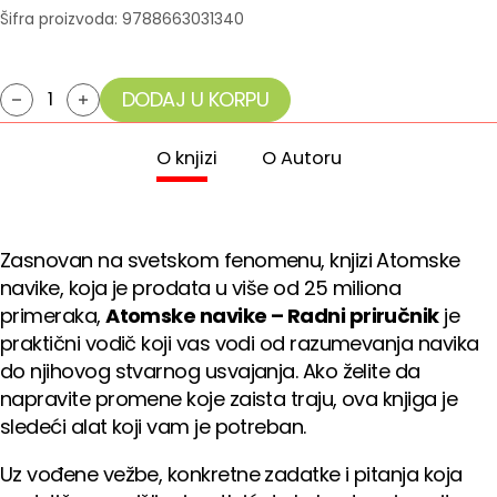
Šifra proizvoda:
9788663031340
DODAJ U KORPU
Atomske navike - Radni priručnik količina
O knjizi
O Autoru
Zasnovan na svetskom fenomenu, knjizi Atomske
navike, koja je prodata u više od 25 miliona
primeraka,
Atomske navike – Radni priručnik
je
praktični vodič koji vas vodi od razumevanja navika
do njihovog stvarnog usvajanja. Ako želite da
napravite promene koje zaista traju, ova knjiga je
sledeći alat koji vam je potreban.
Uz vođene vežbe, konkretne zadatke i pitanja koja