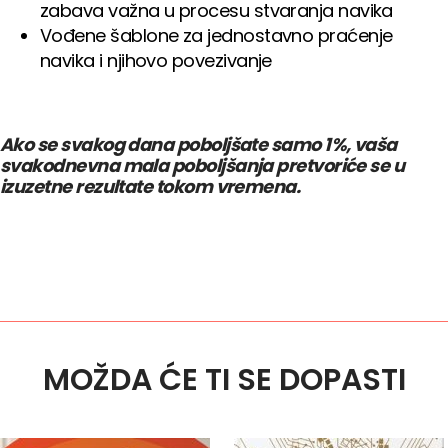
zabava važna u procesu stvaranja navika
Vođene šablone za jednostavno praćenje
navika i njihovo povezivanje
Ako se svakog dana poboljšate samo 1%, vaša
svakodnevna mala poboljšanja pretvoriće se u
izuzetne rezultate tokom vremena.
MOŽDA ĆE TI SE DOPASTI