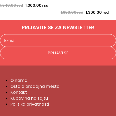
Originalna cena je bila: 1,540.00 rsd.
Trenutna cena je: 1,300.00 rsd.
1,540.00
rsd
1,300.00
rsd
Originalna cena 
Tren
1,650.00
rsd
1,300.00
rsd
PRIJAVITE SE ZA NEWSLETTER
PRIJAVI SE
O nama
Ostala prodajna mesta
Kontakt
Kupovina na sajtu
Politika privatnosti