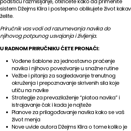
podstiču razmišljanje, otkrićete kako da primenite
sistem Džejms Klira i postepeno oblikujete život kakav
želite.
Priručnik vas vodi od razumevanja navika do
njihovog potpunog usvajanja i življenja.
U RADNOM PRIRUČNIKU ĆETE PRONAĆI:
Vođene šablone za jednostavno praćenje
navika i njihovo povezivanje u snažne rutine
Vežbe i pitanja za sagledavanje trenutnog
okruženja i prepoznavanje skrivenih sila koje
utiču na navike
Strategije za prevazilaženje “platoa navika” i
istrajavanje čak i kada je najteže
Planove za prilagođavanje navika kako se vaš
život menja
Nove uvide autora Džejms Klira o tome koliko je