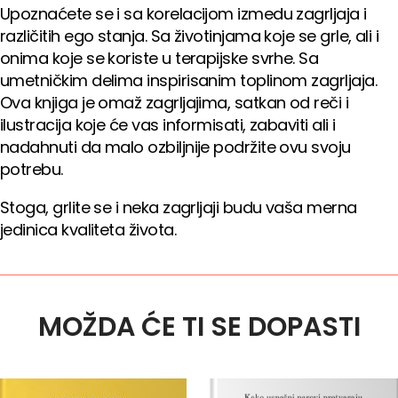
Upoznaćete se i sa korelacijom izmedu zagrljaja i
različitih ego stanja. Sa životinjama koje se grle, ali i
onima koje se koriste u terapijske svrhe. Sa
umetničkim delima inspirisanim toplinom zagrljaja.
Ova knjiga je omaž zagrljajima, satkan od reči i
ilustracija koje će vas informisati, zabaviti ali i
nadahnuti da malo ozbiljnije podržite ovu svoju
potrebu.
Stoga, grlite se i neka zagrljaji budu vaša merna
jedinica kvaliteta života.
MOŽDA ĆE TI SE DOPASTI