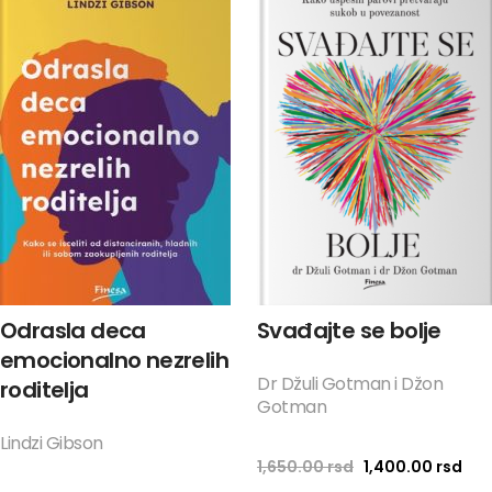
Odrasla deca
Svađajte se bolje
emocionalno nezrelih
Dr Džuli Gotman i Džon
roditelja
Gotman
Lindzi Gibson
Originalna cena 
Tre
1,650.00
rsd
1,400.00
rsd