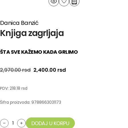
Danica Banzić
Knjiga zagrljaja
ŠTA SVE KAŽEMO KADA GRLIMO
Originalna cena je bila: 2,970.00 rsd.
Trenutna cena je: 2,400.
2,970.00
rsd
2,400.00
rsd
PDV:
218.18 rsd
Šifra proizvoda:
9788663031173
DODAJ U KORPU
Knjiga zagrljaja količina