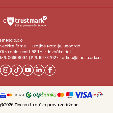
Finesa d.o.o.
Sedište firme – Kraljice Natalije, Beograd
Šifra delatnosti: 5811 – izdavačka del.
MB: 06968694 | PIB: 101737027 | office@finesa.edu.rs
@2026 Finesa d.o.o. Sva prava zadržana.