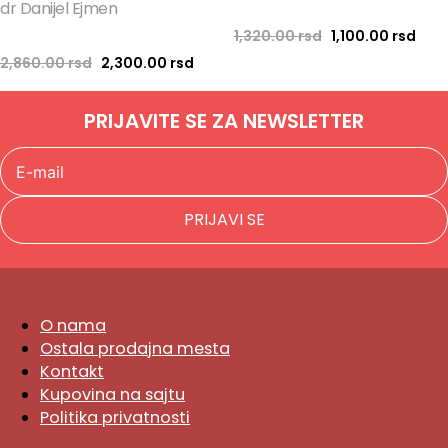
dr Danijel Ejmen
Originalna cena 
Tren
1,320.00
rsd
1,100.00
rsd
Originalna cena je bila: 2,860.00 rsd.
Trenutna cena je: 2,300.00 rsd.
2,860.00
rsd
2,300.00
rsd
PRIJAVITE SE ZA NEWSLETTER
PRIJAVI SE
O nama
Ostala prodajna mesta
Kontakt
Kupovina na sajtu
Politika privatnosti