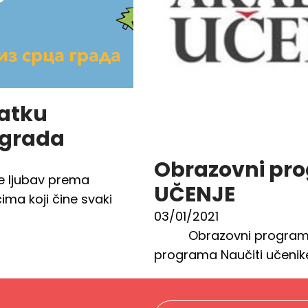
latku
 grada
Obrazovni pr
e ljubav prema
UČENJE
ima koji čine svaki
03/01/2021
Obrazovni program P
programa Naučiti učenike