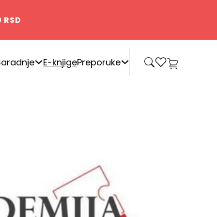
0 RSD
0
Saradnje
E-knjige
Preporuke