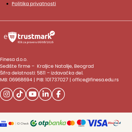
Politika privatnosti
Finesa d.o.o.
Sedište firme – Kraljice Natalije, Beograd
Šifra delatnosti: 5811 – izdavačka del.
MB: 06968694 | PIB: 101737027 | office@finesa.edu.rs