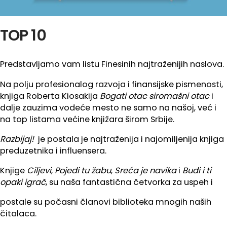
TOP 10
Predstavljamo vam listu Finesinih najtraženijih naslova.
Na polju profesionalog razvoja i finansijske pismenosti,
knjiga Roberta Kiosakija
Bogati otac siromašni otac
i
dalje zauzima vodeće mesto ne samo na našoj, već i
na top listama većine knjižara širom Srbije.
Razbijaj!
je postala je najtraženija i najomiljenija knjiga
preduzetnika i influensera.
Knjige
Ciljevi
,
Pojedi tu žabu
,
Sreća je navika
i
Budi i ti
opaki igrač
, su naša fantastična četvorka za uspeh i
postale su počasni članovi biblioteka mnogih naših
čitalaca.