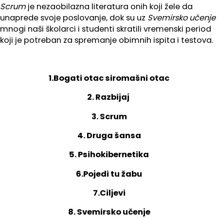
Scrum
je nezaobilazna literatura onih koji žele da
unaprede svoje poslovanje, dok su uz
Svemirsko učenje
mnogi naši školarci i studenti skratili vremenski period
koji je potreban za spremanje obimnih ispita i testova.
1.Bogati otac siromašni otac
2. Razbijaj
3. Scrum
4. Druga šansa
5. Psihokibernetika
6.Pojedi tu žabu
7.Ciljevi
8. Svemirsko učenje