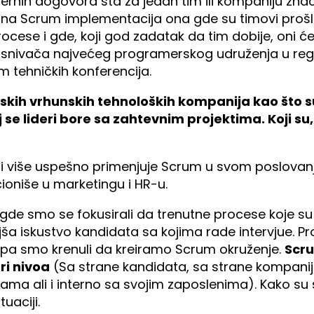
 internih dogovora šta za jedan tim ili kompaniju zn
ešna Scrum implementacija ona gde su timovi pro
cese i gde, koji god zadatak da tim dobije, oni će 
snivača najvećeg programerskog udruženja u regio
m tehničkih konferencija.
tskih vrhunskih tehnoloških kompanija kao što s
j se lideri bore sa zahtevnim projektima. Koji su,
 ili više uspešno primenjuje Scrum u svom poslovanju
ioniše u marketingu i HR-u.
 smo se fokusirali da trenutne procese koje su 
jša iskustvo kandidata sa kojima rade intervjue. 
lo, pa smo krenuli da kreiramo Scrum okruženje.
Scru
ri nivoa
(Sa strane kandidata, sa strane kompanij
ma ali i interno sa svojim zaposlenima). Kako su s
uaciji.