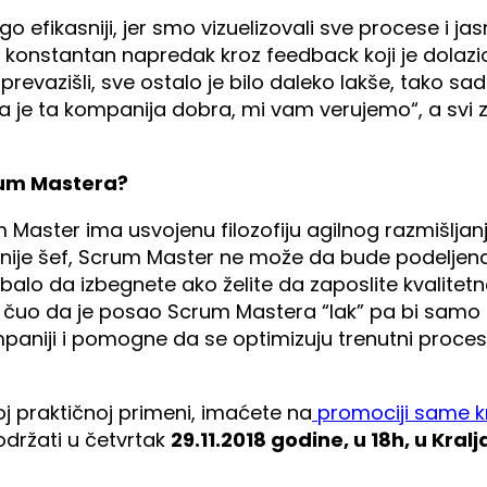
kasniji, jer smo vizuelizovali sve procese i jasn
onstantan napredak kroz feedback koji je dolazio. 
to prevazišli, sve ostalo je bilo daleko lakše, tako 
da je ta kompanija dobra, mi vam verujemo“, a svi 
rum Mastera?
um Master ima usvojenu filozofiju agilnog razmišlja
 nije šef, Scrum Master ne može da bude podeljena 
ebalo da izbegnete ako želite da zaposlite kvalitet
je čuo da je posao Scrum Mastera “lak” pa bi samo na 
niji i pomogne da se optimizuju trenutni procesi 
oj praktičnoj primeni, imaćete na
promociji same k
održati u četvrtak
29.11.2018 godine, u 18h, u Kral