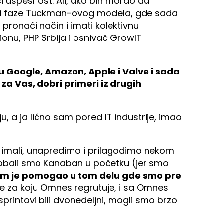
ači uspešnost. Ali, ako bih morao da
šli faze Tuckman-ovog modela, gde sada
pronaći način i imati kolektivnu
nu, PHP Srbija i osnivač GrowIT
u Google, Amazon, Apple i Valve i sada
 za Vas, dobri primeri iz drugih
, a ja lično sam pored IT industrije, imao
imali, unapredimo i prilagodimo nekom
Probali smo Kanaban u početku (jer smo
m je pomogao u tom delu gde smo pre
e za koju Omnes regrutuje, i sa Omnes
printovi bili dvonedeljni, mogli smo brzo