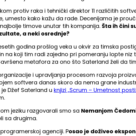
lekom protiv raka i tehnički direktor 11 različitih sof
de, umesto kako kažu da rade. Decenijama je prouča
najbolje timove unutar tih kompanija.
Šta ih čini 
zultate, a neki osrednje?
etih godina prošlog veka u okvir za timska postig
in na koji tim radi zajedno pri pomeranju lopte niz t
. Savršena metafora za ono što Saterland želi da 
organizacije i upravljanja procesom razvoja proizv
zvojem softvera danas skoro da nema grane industrij
 je Džef Saterland u
knjizi „Scrum – Umetnost post
m.
kom jeziku razgovarali smo sa
Nemanjom Čedomi
eli sa drugima.
 programerskoj agenciji. P
osao je doživeo ekspone