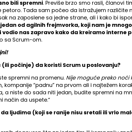
no bili spremni
. Previše brzo smo rasli, članovi 
petoro. Tada sam počeo da istražujem različite 
ak na zaposlene sa jedne strane, ali i kako bi isporu
jedan od agilnih frejmvorka, koji nam je mnogo
i vodio nas zapravo kako da kreiramo interne pr
eo sa Scrum-om.
ni!
 (ili počinje) da koristi Scrum u poslovanju?
iste spremni na promenu.
Nije moguće preko noći k
, kompanije “padnu” na prvom ali i najtežem koraku,
a, a niste do sada niti jedan, budite spremni na 
dini način da uspete.“
 da ljudima (koji se ranije nisu sretali ili vrlo