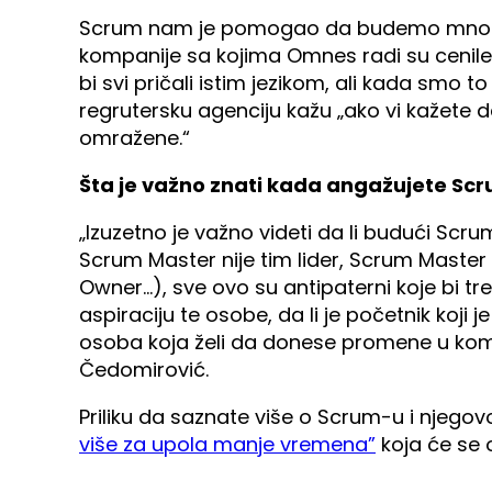
Scrum nam je pomogao da budemo mnogo efi
kompanije sa kojima Omnes radi su cenile k
bi svi pričali istim jezikom, ali kada smo 
regrutersku agenciju kažu „ako vi kažete 
omražene.“
Šta je važno znati kada angažujete Sc
„Izuzetno je važno videti da li budući Scr
Scrum Master nije tim lider, Scrum Master
Owner…), sve ovo su antipaterni koje bi tr
aspiraciju te osobe, da li je početnik koji 
osoba koja želi da donese promene u kompa
Čedomirović.
Priliku da saznate više o Scrum-u i njegov
više za upola manje vremena”
koja će se 