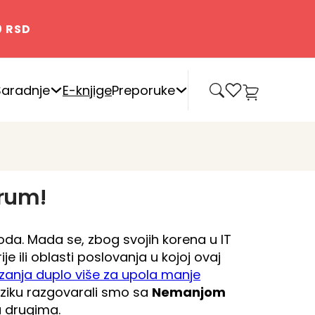
0 RSD
0
Saradnje
E-knjige
Preporuke
crum!
oda. Mada se, zbog svojih korena u IT
e ili oblasti poslovanja u kojoj ovaj
zanja duplo više za upola manje
eziku razgovarali smo sa
Nemanjom
a drugima.