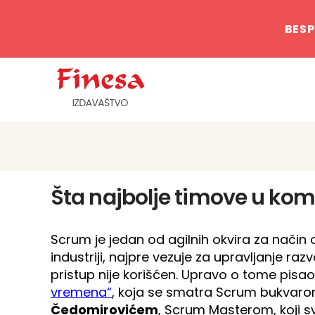
BESP
Šta najbolje timove u ko
Scrum je jedan od agilnih okvira za način 
industriji, najpre vezuje za upravljanje ra
pristup nije korišćen. Upravo o tome pisao 
vremena“
, koja se smatra Scrum bukvaro
Čedomirovićem
, Scrum Masterom, koji sv