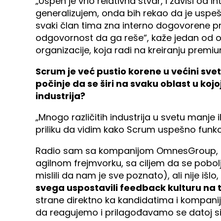
„Uspeh je vrlo relativna stvar, i zavisi od
generalizujem, onda bih rekao da je usp
svaki član tima zna interno dogovorene pro
odgovornost da ga reše“, kaže jedan od o
organizacije, koja radi na kreiranju premiu
Scrum je već pustio korene u većini sve
počinje da se širi na svaku oblast u kojo
industrija?
„Mnogo različitih industrija u svetu manje
priliku da vidim kako Scrum uspešno funkc
Radio sam sa kompanijom OmnesGroup, gde
agilnom frejmvorku, sa ciljem da se pobol
mislili da nam je sve poznato), ali nije iš
svega uspostavili feedback kulturu na t
strane direktno ka kandidatima i kompanija
da reagujemo i prilagođavamo se datoj sit