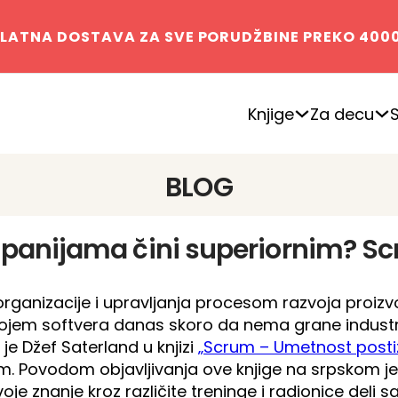
LATNA DOSTAVA ZA SVE PORUDŽBINE PREKO 400
Knjige
Za decu
BLOG
mpanijama čini superiornim? S
organizacije i upravljanja procesom razvoja proizv
zvojem softvera danas skoro da nema grane industrij
je Džef Saterland u knjizi
„Scrum – Umetnost posti
m. Povodom objavljivanja ove knjige na srpskom j
oje znanje kroz različite treninge i radionice deli s