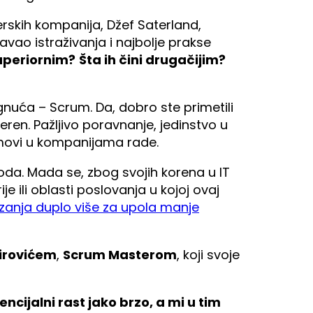
tverskih kompanija, Džef Saterland,
vao istraživanja i najbolje prakse
superiornim?
Šta ih čini drugačijim?
nuća – Scrum. Da, dobro ste primetili
eren. Pažljivo poravnanje, jedinstvo u
timovi u kompanijama rade.
oda. Mada se, zbog svojih korena u IT
e ili oblasti poslovanja u kojoj ovaj
izanja duplo više za upola manje
rovićem
,
Scrum Masterom
, koji svoje
ncijalni rast jako brzo, a mi u tim