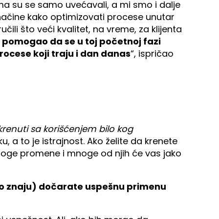
tima su se samo uvećavali, a mi smo i dalje
načine kako optimizovati procese unutar
čili što veći kvalitet, na vreme, za klijenta
 pomogao da se u toj početnoj fazi
ocese koji traju i dan danas
“, ispričao
renuti sa korišćenjem bilo kog
 a to je istrajnost. Ako želite da krenete
mnoge promene i mnoge od njih će vas jako
 malo znaju) dočarate uspešnu primenu