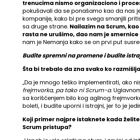
trenucima nismo organizaciono i proces
pokušavali da se ponašamo kao da nas je 
kompanije, kako bi pre svega smanjili pritis
sa druge strane.
Nailazim na Scrum, kao 
rasta ne urušimo, dao nam je smernice 
nam je Nemanja kako se on prvi put susr
Budite spremni na promene i budite istraj
Šta bi trebalo da zna svako ko razmišlja
„Da je mnogo teško implementirati, ako n
frejmvorka, pa tako ni Scrum-a
. Uglavnom
sa korišćenjem bilo kog agilnog frejmvork
boleti, i budite uporni i istrajni, jer to je je
Koji primer najpre istaknete kada želite
Scrum pristupa?