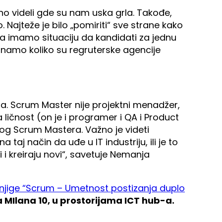
o videli gde su nam uska grla. Takođe,
Najteže je bilo „pomiriti“ sve strane kako
sada imamo situaciju da kandidati za jednu
znamo koliko su regruterske agencije
nja. Scrum Master nije projektni menadžer,
ličnost (on je i programer i QA i Product
nog Scrum Mastera. Važno je videti
taj način da uđe u IT industriju, ili je to
i kreiraju novi“, savetuje Nemanja
njige “Scrum – Umetnost postizanja duplo
ja MIlana 10, u prostorijama ICT hub-a.