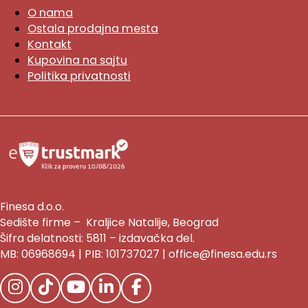
O nama
Ostala prodajna mesta
Kontakt
Kupovina na sajtu
Politika privatnosti
Finesa d.o.o.
Sedište firme – Kraljice Natalije, Beograd
Šifra delatnosti: 5811 – izdavačka del.
MB: 06968694 | PIB: 101737027 | office@finesa.edu.rs