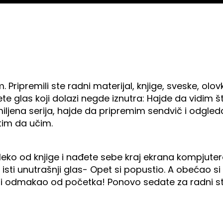
ripremili ste radni materijal, knjige, sveske, olovke
te glas koji dolazi negde iznutra: Hajde da vidim št
omiljena serija, hajde da pripremim sendvič i odgle
tim da učim.
eko od knjige i nađete sebe kraj ekrana kompjutera
sti unutrašnji glas- Opet si popustio. A obećao si 
e nisi odmakao od početka! Ponovo sedate za radni s