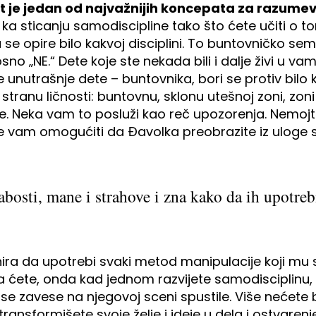
t je jedan od najvažnijih koncepata za razume
ka sticanju samodiscipline tako što ćete učiti o to
se opire bilo kakvoj disciplini. To buntovničko se
no „NE.“ Dete koje ste nekada bili i dalje živi u va
nutrašnje dete – buntovnika, bori se protiv bilo ko
stranu ličnosti: buntovnu, sklonu utešnoj zoni, zon
e. Neka vam to posluži kao reč upozorenja. Nemojt
e vam omogućiti da Đavolka preobrazite iz uloge s
bosti, mane i strahove i zna kako da ih upotreb
nira da upotrebi svaki metod manipulacije koji mu s
 ćete, onda kad jednom razvijete samodisciplinu, p
se zavese na njegovoj sceni spustile. Više nećet
ansformišete svoje želje i ideje u dela i ostvarenj