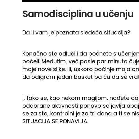
Samodisciplina u učenju
Da li vam je poznata sledeća situacija?
Konačno ste odlučili da počnete s učenjem. P
počeli. Međutim, već posle par minuta čuje
moje nove slike. Ili, uskoro počinje moja 
da odigram jedan basket pa ću da se vra
I, tako se, kao nekom magijom, nađete dal
odabrane aktivnosti ponovo se javlja obaj i
se za sto, kontrolni je za tri dana a ti s
SITUACIJA SE PONAVLJA.