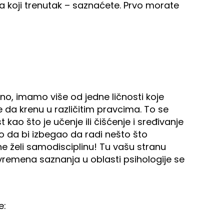
Za koji trenutak – saznaćete. Prvo morate
edno, imamo više od jedne ličnosti koje
e da krenu u različitim pravcima. To se
kao što je učenje ili čišćenje i sređivanje
go da bi izbegao da radi nešto što
e želi samodisciplinu! Tu vašu stranu
remena saznanja u oblasti psihologije se
e: