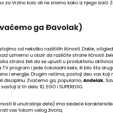
 za Vrzino kolo ali ne znamo kako iz njega izaći. 
(zvaćemo ga Đavolak)
tojimo od nekoliko različitih ličnosti. Dakle, očigl
ad uzmemo u obzir da različite strane ličnosti žel
aša strana želi da se upusti u produktivnu aktivnost 
 TV program i jede čokoladni keks, ili bilo šta dru
i energije. Drugim rečima, postoji deo vas koji n
želi disciplinu. Zvaćemo ga, popularno,
Anđelak.
Sav
astoji iz tri dela: ID, EGO i SUPEREGO.
osti ili unutrašnje dete) ima sledeće karakteristik
rati vas tokom celog života,