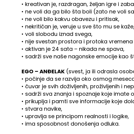
• kreativan je, razdragan, željan igre i zaba
• ne voli da ga bilo šta boli (zato ne voli 
• ne voli bilo kakvu obavezu i pritisak,
• nekritičan je, veruje u sve što mu se kaže
• voli slobodu iznad svega,
• nije svestan prostora i protoka vremena
• aktivan je 24 sata – nikada ne spava,
• sadrži sve naše nagonske emocije kao što 
EGO – ANĐELAK
(svest, ja ili odrasla os
• počinje da se razvija oko osmog meseca
• čuvar je svih doživljenih, proživljenih i ne
• sadrži sva znanja i spoznaje koje imate o 
• prikuplja i pamti sve informacije koje dol
• stvara navike,
• upravlja se principom realnosti i logike,
• ima sposobnost donošenja odluka.