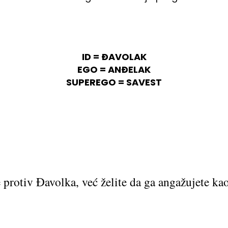
ID = ĐAVOLAK
EGO = ANĐELAK
SUPEREGO = SAVEST
e protiv Đavolka, već želite da ga angažujete ka