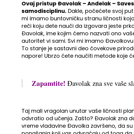
Ovaj pristup Đavolak – Anđelak – Saves
samodisciplinu.
Dakle, počećete svoj put 
mi imamo buntovničku stranu ličnosti koja 
reči koju dete nauči da izgovara jeste prkos
Đavolak, ime kojim ćemo nazvati ono vaše u
autoritet vi sami. Svi mi imamo Đavolkovu 
To stanje je sastavni deo čovekove prirod
napore! Ubrzo ćete naučiti metode koje ć
Zapamtite!
Đavolak zna sve vaše sla
Taj mali vragolan unutar vaše ličnosti pla
odvratio od učenja. Zašto? Đavolak zna da
vreme vladavine Đavolka završeno, da su 
ponašanja koji vas odvraćaju od toga da tr