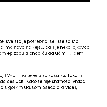
, sve što je potrebno, seli ste za sto i
a ima novo na Fejsu, da li je neko lajkovao
dam epizodu a onda ću da učim. Ili, idem
, TV-a ili na terenu za košarku. Tokom
da ćeš učiti. Kako te nije sramota. Vraćaj
to s gorkim ukusom osećaja krivice i,