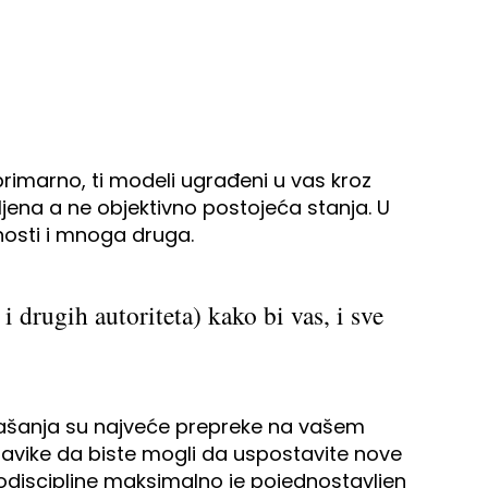
primarno, ti modeli ugrađeni u vas kroz
ljena a ne objektivno postojeća stanja. U
dnosti i mnoga druga.
i drugih autoriteta) kako bi vas, i sve
onašanja su najveće prepreke na vašem
navike da biste mogli da uspostavite nove
modiscipline maksimalno je pojednostavljen