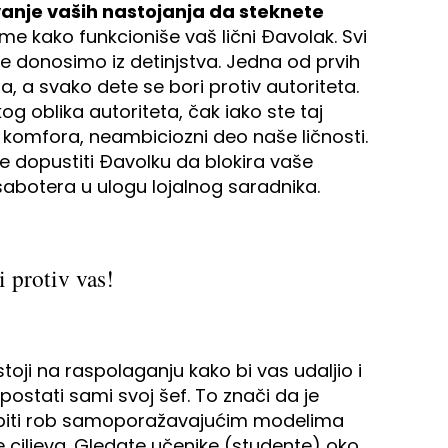
vanje vaših nastojanja da steknete
me kako funkcioniše vaš lični Đavolak. Svi
me donosimo iz detinjstva. Jedna od prvih
ma, a svako dete se bori protiv autoriteta.
g oblika autoriteta, čak iako ste taj
i komfora, neambiciozni deo naše ličnosti.
e dopustiti Đavolku da blokira vaše
abotera u ulogu lojalnog saradnika.
i protiv vas!
toji na raspolaganju kako bi vas udaljio i
ostati sami svoj šef. To znači da je
e biti rob samoporažavajućim modelima
e ciljeva. Gledate učenike (studente) oko