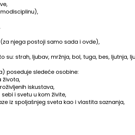
ve,
samodisciplinu),
,
 (za njega postoji samo sada i ovde),
su: strah, ljubav, mržnja, bol, tuga, bes, ljutnja, 
oba) poseduje sledeće osobine:
 života,
proživljenih iskustava,
sebi i svetu u kom živite,
aze iz spoljašnjeg sveta kao i vlastita saznanja,