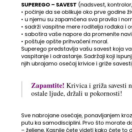
SUPEREGO – SAVEST
(nadsvest, kontrolor,
• počinje da se oblikuje oko prve godine ži
• u njemu su zapamćena sva pravila i nor
• sadrži vaspitne mere roditelja rođaka i os
• sabotira vaše napore da promenite navi
• poštuje opšte prihvaćeni moral.
Superego predstavlja vašu savest koja vas 
vaspitanje i odrastanje. Sadržaji koji isp
njih ubrajamo osećaj krivice i griže savest
Zapamtite!
Krivica i griža savesti 
ostale ljude, držali u pokornosti!
Sve nabrojane osećaje, ponavljanjem kroz
putu ka samodisciplini. Prvo što morate d
– željene. Kasnije ćete videti kako ćete 