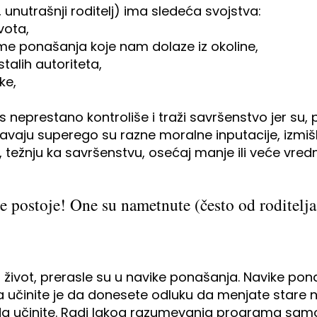
 unutrašnji roditelj) ima sledeća svojstva:
vota,
me ponašanja koje nam dolaze iz okoline,
talih autoriteta,
ke,
neprestano kontroliše i traži savršenstvo jer su, 
unjavaju superego su razne moralne inputacije, izmiš
i, težnju ka savršenstvu, osećaj manje ili veće vre
ne postoje! One su nametnute (često od roditelja 
 život, prerasle su u navike ponašanja. Navike p
a učinite je da donesete odluku da menjate stare 
to da učinite. Radi lakog razumevanja programa sa