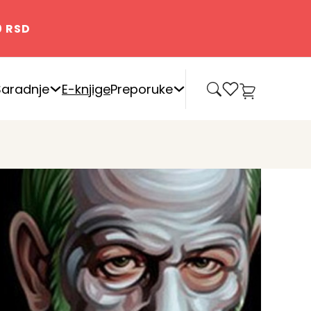
0 RSD
0
Saradnje
E-knjige
Preporuke