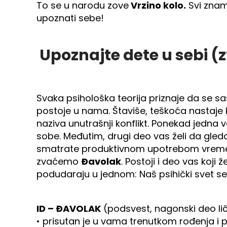
To se u narodu zove
Vrzino kolo.
Svi znamo
upoznati sebe!
Upoznajte dete u sebi 
Svaka psihološka teorija priznaje da se sas
postoje u nama. Štaviše, teškoća nastaje k
naziva unutrašnji konflikt. Ponekad jedna v
sobe. Međutim, drugi deo vas želi da gleda
smatrate produktivnom upotrebom vremena 
zvaćemo
Đavolak
. Postoji i deo vas koji 
podudaraju u jednom: Naš psihički svet se s
ID – ĐAVOLAK
(podsvest, nagonski deo ličn
• prisutan je u vama trenutkom rođenja i p