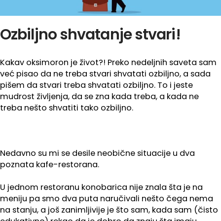
Ozbiljno shvatanje stvari!
Kakav oksimoron je život?! Preko nedeljnih saveta sam
već pisao da ne treba stvari shvatati ozbiljno, a sada
pišem da stvari treba shvatati ozbiljno. To i jeste
mudrost življenja, da se zna kada treba, a kada ne
treba nešto shvatiti tako ozbiljno.
Nedavno su mi se desile neobične situacije u dva
poznata kafe-restorana.
U jednom restoranu konobarica nije znala šta je na
meniju pa smo dva puta naručivali nešto čega nema
na stanju, a još zanimljivije je što sam, kada sam (čisto