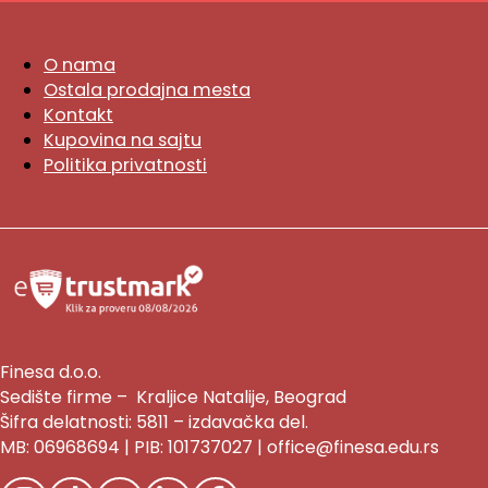
O nama
Ostala prodajna mesta
Kontakt
Kupovina na sajtu
Politika privatnosti
Finesa d.o.o.
Sedište firme – Kraljice Natalije, Beograd
Šifra delatnosti: 5811 – izdavačka del.
MB: 06968694 | PIB: 101737027 | office@finesa.edu.rs