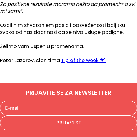
Za pozitivne rezultate moramo nešto da promenimo svi
mi sami”.
Ozbiljnim shvatanjem posla i posvećenosti boljitku
svako od nas doprinosi da se nivo usluge podigne.
Želimo vam uspeh u promenama,
Petar Lazarov, član tima
Tip of the week #1
PRIJAVITE SE ZA NEWSLETTER
PRIJAVI SE