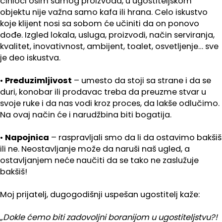
činioci osim samog proizvoda, u ugostiteljskom
objektu nije važna samo kafa ili hrana. Celo iskustvo
koje klijent nosi sa sobom će učiniti da on ponovo
dođe. Izgled lokala, usluga, proizvodi, način serviranja,
kvalitet, inovativnost, ambijent, toalet, osvetljenje… sve
je deo iskustva.
•
Preduzimljivost
– umesto da stoji sa strane i da se
duri, konobar ili prodavac treba da preuzme stvar u
svoje ruke i da nas vodi kroz proces, da lakše odlučimo.
Na ovaj način će i narudžbina biti bogatija.
•
Napojnica
– raspravljali smo da li da ostavimo bakšiš
ili ne. Neostavljanje može da naruši naš ugled, a
ostavljanjem neće naučiti da se tako ne zaslužuje
bakšiš!
Moj prijatelj, dugogodišnji uspešan ugostitelj kaže:
„Dokle ćemo biti zadovoljni boranijom u ugostiteljstvu?!