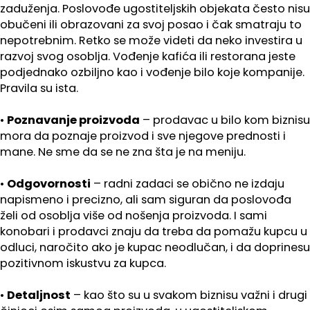
zaduženja. Poslovođe ugostiteljskih objekata često nisu
obučeni ili obrazovani za svoj posao i čak smatraju to
nepotrebnim. Retko se može videti da neko investira u
razvoj svog osoblja. Vođenje kafića ili restorana jeste
podjednako ozbiljno kao i vođenje bilo koje kompanije.
Pravila su ista.
•
Poznavanje proizvoda
– prodavac u bilo kom biznisu
mora da poznaje proizvod i sve njegove prednosti i
mane. Ne sme da se ne zna šta je na meniju.
•
Odgovornosti
– radni zadaci se obično ne izdaju
napismeno i precizno, ali sam siguran da poslovođa
želi od osoblja više od nošenja proizvoda. I sami
konobari i prodavci znaju da treba da pomažu kupcu u
odluci, naročito ako je kupac neodlučan, i da doprinesu
pozitivnom iskustvu za kupca.
•
Detaljnost
– kao što su u svakom biznisu važni i drugi