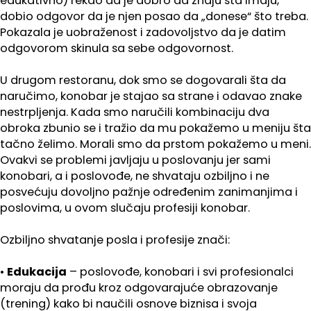
edukativno) rekao da je dobro da znaju šta imaju,
dobio odgovor da je njen posao da „donese“ što treba.
Pokazala je uobraženost i zadovoljstvo da je datim
odgovorom skinula sa sebe odgovornost.
U drugom restoranu, dok smo se dogovarali šta da
naručimo, konobar je stajao sa strane i odavao znake
nestrpljenja. Kada smo naručili kombinaciju dva
obroka zbunio se i tražio da mu pokažemo u meniju šta
tačno želimo. Morali smo da prstom pokažemo u meni.
Ovakvi se problemi javljaju u poslovanju jer sami
konobari, a i poslovođe, ne shvataju ozbiljno i ne
posvećuju dovoljno pažnje određenim zanimanjima i
poslovima, u ovom slučaju profesiji konobar.
Ozbiljno shvatanje posla i profesije znači:
•
Edukacija
– poslovođe, konobari i svi profesionalci
moraju da prođu kroz odgovarajuće obrazovanje
(trening) kako bi naučili osnove biznisa i svoja