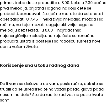
primer, treba da se probudite u 8.00. Neka u 7.30 počne
prva melodija, prijatna i lagana, na koju ćete se
probuditi, poradovati što još ne morate da ustanete i
opet zaspati. U 7.45 – neka življa melodija, možda i sa
rečima, na koje mozak reaguje aktivnije nego na
melodiju bez teksta. I u 8.00 – najradosnija i
najenergičnija melodija, na koju ćete se konačno
probuditi, ustati iz postelje i sa radošću susresti novi
dan u vašem životu.
Korišćenje sna u toku radnog dana
Da li vam se dešavalo da vam, posle ručka, dok ste se
trudili da se usredsredite na važan posao, glava pada
nosom na dole? Šta da radite kad vas na poslu hvata
san?