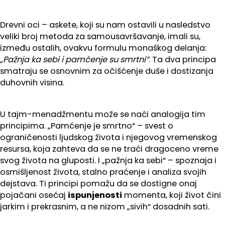
Drevni oci – askete, koji su nam ostavili u nasledstvo
veliki broj metoda za samousavršavanje, imali su,
između ostalih, ovakvu formulu monaškog delanja:
„Pažnja ka sebi i pamćenje su smrtni“
. Ta dva principa
smatraju se osnovnim za očišćenje duše i dostizanja
duhovnih visina.
U tajm-menadžmentu može se naći analogija tim
principima. „Pamćenje je smrtno“ – svest o
ograničenosti ljudskog života i njegovog vremenskog
resursa, koja zahteva da se ne traći dragoceno vreme
svog života na gluposti. I „pažnja ka sebi“ – spoznaja i
osmišljenost života, stalno praćenje i analiza svojih
dejstava. Ti principi pomažu da se dostigne onaj
pojačani osećaj
ispunjenosti
momenta, koji život čini
jarkim i prekrasnim, a ne nizom „sivih“ dosadnih sati.