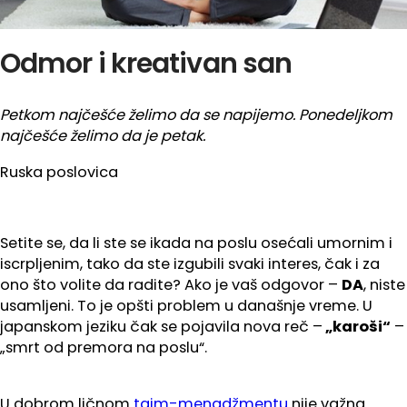
Odmor i kreativan san
Petkom najčešće želimo da se napijemo. Ponedeljkom
najčešće želimo da je petak.
Ruska poslovica
Setite se, da li ste se ikada na poslu osećali umornim i
iscrpljenim, tako da ste izgubili svaki interes, čak i za
ono što volite da radite? Ako je vaš odgovor –
DA
, niste
usamljeni. To je opšti problem u današnje vreme. U
japanskom jeziku čak se pojavila nova reč –
„karoši“
–
„smrt od premora na poslu“.
U dobrom ličnom
tajm-menadžmentu
nije važna