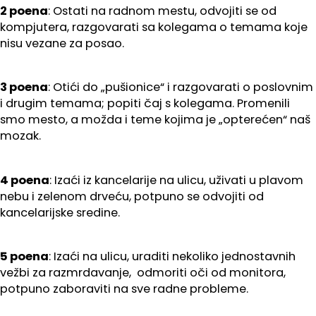
2 poena
: Ostati na radnom mestu, odvojiti se od
kompjutera, razgovarati sa kolegama o temama koje
nisu vezane za posao.
3 poena
: Otići do „pušionice“ i razgovarati o poslovnim
i drugim temama; popiti čaj s kolegama. Promenili
smo mesto, a možda i teme kojima je „opterećen“ naš
mozak.
4 poena
: Izaći iz kancelarije na ulicu, uživati u plavom
nebu i zelenom drveću, potpuno se odvojiti od
kancelarijske sredine.
5 poena
: Izaći na ulicu, uraditi nekoliko jednostavnih
vežbi za razmrdavanje, odmoriti oči od monitora,
potpuno zaboraviti na sve radne probleme.