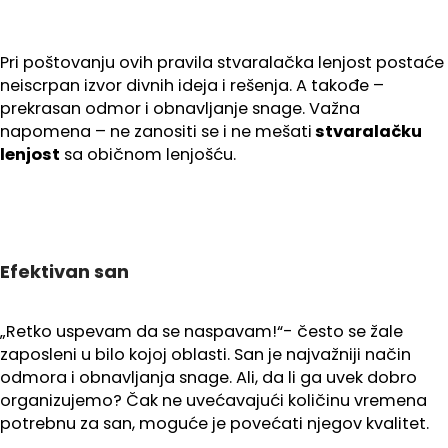
Pri poštovanju ovih pravila stvaralačka lenjost postaće
neiscrpan izvor divnih ideja i rešenja. A takođe –
prekrasan odmor i obnavljanje snage. Važna
napomena – ne zanositi se i ne mešati
stvaralačku
lenjost
sa običnom lenjošću.
Efektivan san
„Retko uspevam da se naspavam!“- često se žale
zaposleni u bilo kojoj oblasti. San je najvažniji način
odmora i obnavljanja snage. Ali, da li ga uvek dobro
organizujemo? Čak ne uvećavajući količinu vremena
potrebnu za san, moguće je povećati njegov kvalitet.