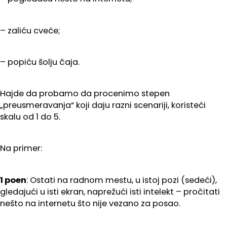
– zaliću cveće;
– popiću šolju čaja.
Hajde da probamo da procenimo stepen
„preusmeravanja“ koji daju razni scenariji, koristeći
skalu od 1 do 5.
Na primer:
1 poen
: Ostati na radnom mestu, u istoj pozi (sedeći),
gledajući u isti ekran, naprežući isti intelekt – pročitati
nešto na internetu što nije vezano za posao.