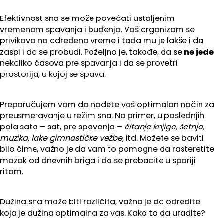
Efektivnost sna se može povećati ustaljenim
vremenom spavanja i buđenja. Vaš organizam se
privikava na određeno vreme i tada mu je lakše i da
zaspi i da se probudi. Poželjno je, takođe, da se
ne jede
nekoliko časova pre spavanja i da se provetri
prostorija, u kojoj se spava.
Preporučujem vam da nađete vaš optimalan način za
preusmeravanje u režim sna. Na primer, u poslednjih
pola sata – sat, pre spavanja –
čitanje knjige, šetnja,
muzika, lake gimnastičke vežbe,
itd. Možete se baviti
bilo čime, važno je da vam to pomogne da rasteretite
mozak od dnevnih briga i da se prebacite u sporiji
ritam.
Dužina sna može biti različita, važno je da odredite
koja je dužina optimalna za vas. Kako to da uradite?