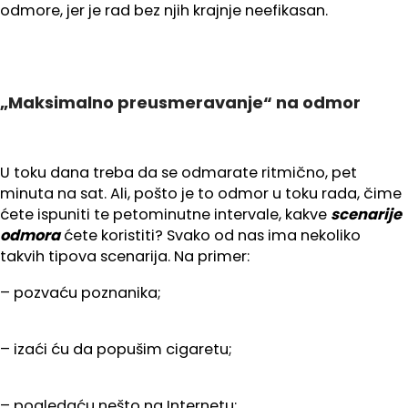
odmore, jer je rad bez njih krajnje neefikasan.
„Maksimalno preusmeravanje“ na odmor
U toku dana treba da se odmarate ritmično, pet
minuta na sat. Ali, pošto je to odmor u toku rada, čime
ćete ispuniti te petominutne intervale, kakve
scenarije
odmora
ćete koristiti? Svako od nas ima nekoliko
takvih tipova scenarija. Na primer:
– pozvaću poznanika;
– izaći ću da popušim cigaretu;
– pogledaću nešto na Internetu;