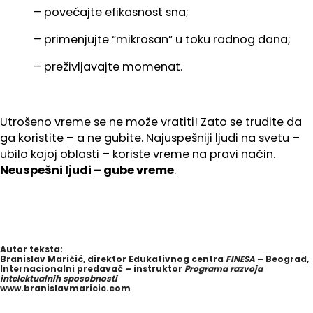
– povećajte efikasnost sna;
– primenjujte “mikrosan” u toku radnog dana;
– preživljavajte momenat.
Utrošeno vreme se ne može vratiti! Zato se trudite da
ga koristite – a ne gubite. Najuspešniji ljudi na svetu –
ubilo kojoj oblasti – koriste vreme na pravi način.
Neuspešni ljudi – gube vreme
.
Autor teksta:
Branislav Maričić, direktor Edukativnog centra
FINESA
– Beograd,
Internacionalni predavač – instruktor
Programa razvoja
intelektualnih sposobnosti
www.branislavmaricic.com