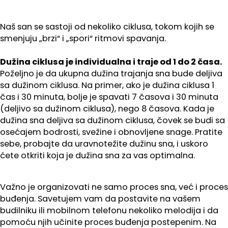
Naš san se sastoji od nekoliko ciklusa, tokom kojih se
smenjuju „brzi“ i „spori“ ritmovi spavanja.
Dužina ciklusa je individualna i traje od 1 do 2 časa.
Poželjno je da ukupna dužina trajanja sna bude deljiva
sa dužinom ciklusa. Na primer, ako je dužina ciklusa 1
čas i 30 minuta, bolje je spavati 7 časova i 30 minuta
(deljivo sa dužinom ciklusa), nego 8 časova. Kada je
dužina sna deljiva sa dužinom ciklusa, čovek se budi sa
osećajem bodrosti, svežine i obnovljene snage. Pratite
sebe, probajte da uravnotežite dužinu sna, i uskoro
ćete otkriti koja je dužina sna za vas optimalna.
Važno je organizovati ne samo proces sna, već i proces
buđenja. Savetujem vam da postavite na vašem
budilniku ili mobilnom telefonu nekoliko melodija i da
pomoću njih učinite proces buđenja postepenim. Na