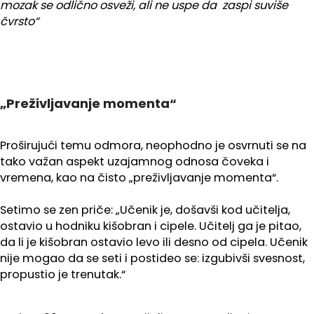
mozak se odlično osveži, ali ne uspe da zaspi suviše
čvrsto“
„Preživljavanje momenta“
Proširujući temu odmora, neophodno je osvrnuti se na
tako važan aspekt uzajamnog odnosa čoveka i
vremena, kao na čisto „preživljavanje momenta“.
Setimo se zen priče: „Učenik je, došavši kod učitelja,
ostavio u hodniku kišobran i cipele. Učitelj ga je pitao,
da li je kišobran ostavio levo ili desno od cipela. Učenik
nije mogao da se seti i postideo se: izgubivši svesnost,
propustio je trenutak.“