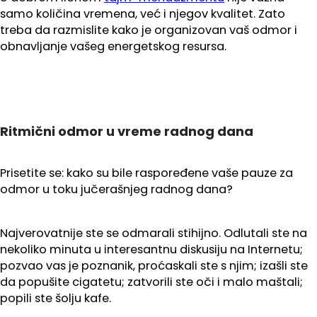
samo količina vremena, već i njegov kvalitet. Zato
treba da razmislite kako je organizovan vaš odmor i
obnavljanje vašeg energetskog resursa.
Ritmični odmor u vreme radnog dana
Prisetite se: kako su bile raspoređene vaše pauze za
odmor u toku jučerašnjeg radnog dana?
Najverovatnije ste se odmarali stihijno. Odlutali ste na
nekoliko minuta u interesantnu diskusiju na Internetu;
pozvao vas je poznanik, proćaskali ste s njim; izašli ste
da popušite cigatetu; zatvorili ste oči i malo maštali;
popili ste šolju kafe.