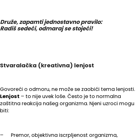
Druže, zapamti jednostavno pravilo:
Radiš sedeći, odmaraj se stojeći!
Stvaralačka (kreativna) lenjost
Govoreći o odmoru, ne može se zaobići tema lenjosti.
Lenjost
– to nije uvek loše. Često je to normalna
zaštitna reakcija našeg organizma. Njeni uzroci mogu
biti:
– Premor, objektivna iscrpljenost organizma,