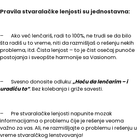
Pravila stvaralačke lenjosti su jednostavna:
– Ako već lenčariš, radi to 100%, ne trudi se da bilo
šta radiš u to vreme, niti da razmišljaš o rešenju nekih
problema, itd. Čista lenjost – to je čist osećaj punoće
postojanja i sveopšte harmonije sa Vasionom.
– Svesno donosite odluku:
„Hoću da lenčarim – i
uradiću to“
. Bez kolebanja i griže savesti.
– Pre stvaralačke lenjosti napunite mozak
informacijama o problemu čije je rešenje veoma
važno za vas. Ali, ne razmišljajte o problemu i rešenju u
vreme stvaralčkog lenstvovanja!