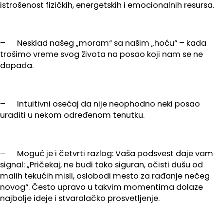
istrošenost fizičkih, energetskih i emocionalnih resursa.
– Nesklad našeg „moram“ sa našim „hoću“ – kada
trošimo vreme svog života na posao koji nam se ne
dopada.
– Intuitivni osećaj da nije neophodno neki posao
uraditi u nekom određenom tenutku.
– Moguć je i četvrti razlog: Vaša podsvest daje vam
signal: „Pričekaj, ne budi tako siguran, očisti dušu od
malih tekućih misli, oslobodi mesto za rađanje nečeg
novog“. Često upravo u takvim momentima dolaze
najbolje ideje i stvaralačko prosvetljenje.