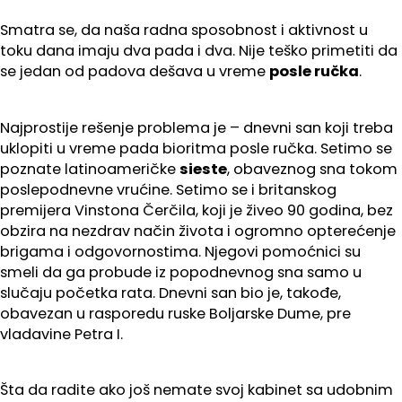
Smatra se, da naša radna sposobnost i aktivnost u
toku dana imaju dva pada i dva. Nije teško primetiti da
se jedan od padova dešava u vreme
posle ručka
.
Najprostije rešenje problema je – dnevni san koji treba
uklopiti u vreme pada bioritma posle ručka. Setimo se
poznate latinoameričke
sieste
, obaveznog sna tokom
poslepodnevne vrućine. Setimo se i britanskog
premijera Vinstona Čerčila, koji je živeo 90 godina, bez
obzira na nezdrav način života i ogromno opterećenje
brigama i odgovornostima. Njegovi pomoćnici su
smeli da ga probude iz popodnevnog sna samo u
slučaju početka rata. Dnevni san bio je, takođe,
obavezan u rasporedu ruske Boljarske Dume, pre
vladavine Petra I.
Šta da radite ako još nemate svoj kabinet sa udobnim