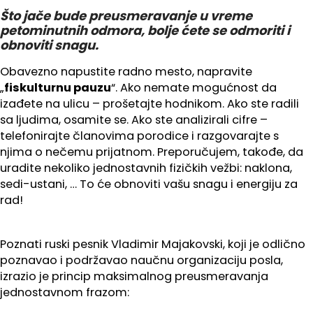
Što jače bude preusmeravanje u vreme
petominutnih odmora, bolje ćete se odmoriti i
obnoviti snagu.
Obavezno napustite radno mesto, napravite
„
fiskulturnu pauzu
“. Ako nemate mogućnost da
izađete na ulicu – prošetajte hodnikom. Ako ste radili
sa ljudima, osamite se. Ako ste analizirali cifre –
telefonirajte članovima porodice i razgovarajte s
njima o nečemu prijatnom. Preporučujem, takođe, da
uradite nekoliko jednostavnih fizičkih vežbi: naklona,
sedi-ustani, … To će obnoviti vašu snagu i energiju za
rad!
Poznati ruski pesnik Vladimir Majakovski, koji je odlično
poznavao i podržavao naučnu organizaciju posla,
izrazio je princip maksimalnog preusmeravanja
jednostavnom frazom: