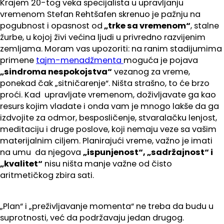
Krajem 20-tog veka specijalista u upravljanju
vremenom Stefan Rehtšafen skrenuo je pažnju na
pogubnost i opasnost od
„trke sa vremenom“
, stalne
žurbe, u kojoj živi većina ljudi u privredno razvijenim
zemljama. Moram vas upozoriti: na ranim stadijumima
primene
tajm-menadžmenta
moguća je pojava
„sindroma nespokojstva“
vezanog za vreme,
ponekad čak „sitničarenje“. Ništa strašno, to će brzo
proći. Kad upravljate vremenom, doživljavate ga kao
resurs kojim vladate i onda vam je mnogo lakše da ga
izdvojite za odmor, besposličenje, stvaralačku lenjost,
meditaciju i druge poslove, koji nemaju veze sa vašim
materijalnim ciljem. Planirajući vreme, važno je imati
na umu da njegova
„ispunjenost“, „sadržajnost“ i
„kvalitet“
nisu ništa manje važne od čisto
aritmetičkog zbira sati.
„Plan“ i „preživljavanje momenta“ ne treba da budu u
suprotnosti, već da podržavaju jedan drugog.