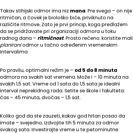
Takav stihijski odmor ima niz
mana
. Pre svega – on nije
ritmičan, a čovek je biološko biće, priviknuto na
različite ritmove. Zato je prvi princip, koga predlažem
da se pridržavate pri organizaciji odmora u toku
radnog dana –
ritmičnost
. Prosto rečeno: koristite mali
planirani
odmor u tačno određenim vremenskim
intervalima.
Po pravilu, optimalni režim je –
od 5 do 8 minuta
odmora na svakih sat vremena. Može i – 10 minuta na
svakih 1,5 sat. Vreme od 1 sata do 1,5 sata je idealni
interval neprekidnog rada. Setite se škole i fakulteta:
čas – 45 minuta, dvočas – 1,5 sat.
Koliko god da ste zauzeti, kakav god hitan posao da
imate – svejedno, izdvojite tih 5 minuta za odmor
svakog sata. Investirajte vreme u te petominutne