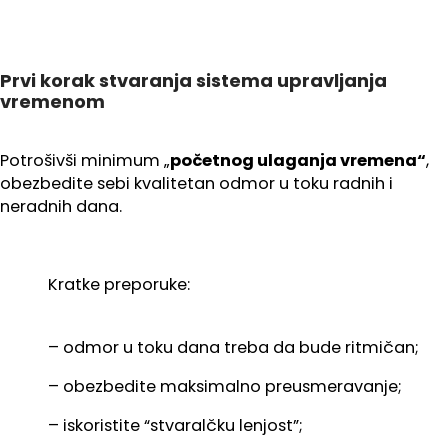
Prvi korak stvaranja sistema upravljanja
vremenom
Potrošivši minimum „
početnog ulaganja vremena“
,
obezbedite sebi kvalitetan odmor u toku radnih i
neradnih dana.
Kratke preporuke:
– odmor u toku dana treba da bude ritmičan;
– obezbedite maksimalno preusmeravanje;
– iskoristite “stvaralčku lenjost”;