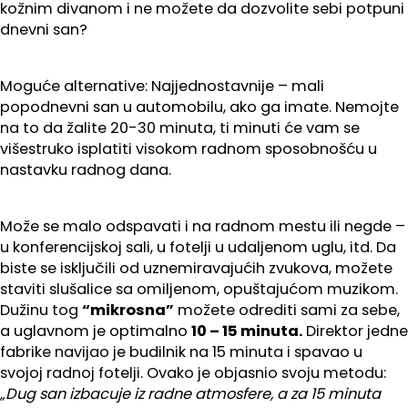
kožnim divanom i ne možete da dozvolite sebi potpuni
dnevni san?
Moguće alternative: Najjednostavnije – mali
popodnevni san u automobilu, ako ga imate. Nemojte
na to da žalite 20-30 minuta, ti minuti će vam se
višestruko isplatiti visokom radnom sposobnošću u
nastavku radnog dana.
Može se malo odspavati i na radnom mestu ili negde –
u konferencijskoj sali, u fotelji u udaljenom uglu, itd. Da
biste se isključili od uznemiravajućih zvukova, možete
staviti slušalice sa omiljenom, opuštajućom muzikom.
Dužinu tog
“mikrosna”
možete odrediti sami za sebe,
a uglavnom je optimalno
10 – 15 minuta.
Direktor jedne
fabrike navijao je budilnik na 15 minuta i spavao u
svojoj radnoj fotelji. Ovako je objasnio svoju metodu:
„Dug san izbacuje iz radne atmosfere, a za 15 minuta