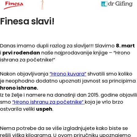
Finesa slavi!
Danas imamo dupli razlog za slavlje!!! Slavimo
8. mart
i
prvi rođendan
naše najprodavanije knjige – “Hrono
ishrana za početnike!”
Nakon objavljivanja
“Hrono kuvara”
shvatili smo koliko
je neophodno dodatno upoznati javnost sa principima
hrono ishrane.
Iz te želje i namere na današnji dan 2015. godine objavili
smo
“Hrono ishranu za početnike”
koja je vrlo brzo
ostvarila veliki
uspeh
.
Nema potrebe da se više izgladnjujete kako biste se
rešili viška kilograma. U ovom priručniku upoznajemo