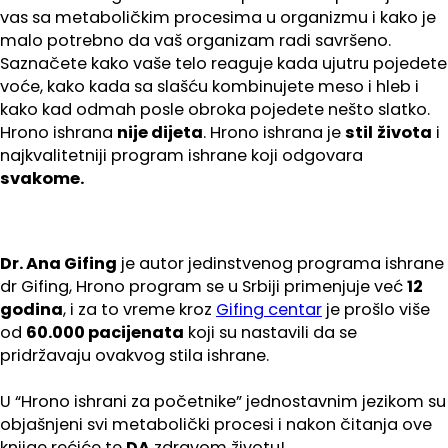
vas sa metaboličkim procesima u organizmu i kako je
malo potrebno da vaš organizam radi savršeno.
Saznačete kako vaše telo reaguje kada ujutru pojedete
voće, kako kada sa slašću kombinujete meso i hleb i
kako kad odmah posle obroka pojedete nešto slatko.
Hrono ishrana
nije dijeta
. Hrono ishrana je
stil
života
i
najkvalitetniji program ishrane koji odgovara
svakome.
Dr. Ana Gifing
je
autor jedinstvenog programa ishrane
dr Gifing,
Hrono program se u Srbiji primenjuje već
12
godina
, i za to vreme kroz
Gifing centar
je prošlo više
od
60.000 pacijenata
koji su nastavili da se
pridržavaju ovakvog stila ishrane.
U “Hrono ishrani za početnike” jednostavnim jezikom su
objašnjeni svi metabolički procesi i nakon čitanja ove
knjige rećiće te
DA
zdravom životu!