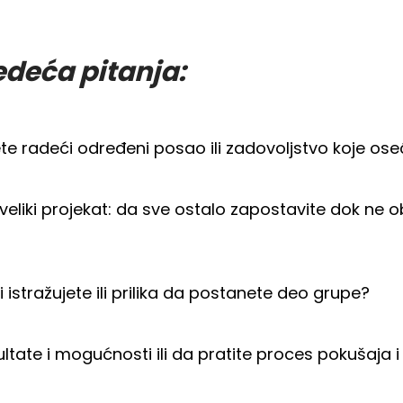
edeća pitanja:
jete radeći određeni posao ili zadovoljstvo koje os
eliki projekat: da sve ostalo zapostavite dok ne o
 istražujete ili prilika da postanete deo grupe?
ultate i mogućnosti ili da pratite proces pokušaja i