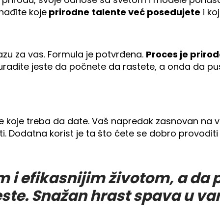
onađite koje
prirodne
talente već posedujete
i ko
tazu za vas. Formula je potvrđena.
Proces je prirod
da uradite jeste da počnete da rastete, a onda da 
ve koje treba da date. Vaš napredak zasnovan na v
. Dodatna korist je ta što ćete se dobro provoditi
im i efikasnijim životom, a d
jeste. Snažan hrast spava u v