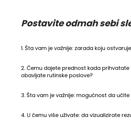
Postavite odmah sebi sl
1. Šta vam je važnije: zarada koju ostvaru
2. Čemu dajete prednost kada prihvatate v
obavljate rutinske poslove?
3. Šta vam je važnije: mogućnost da učite i
4. U čemu više uživate: da vizualizirate rez