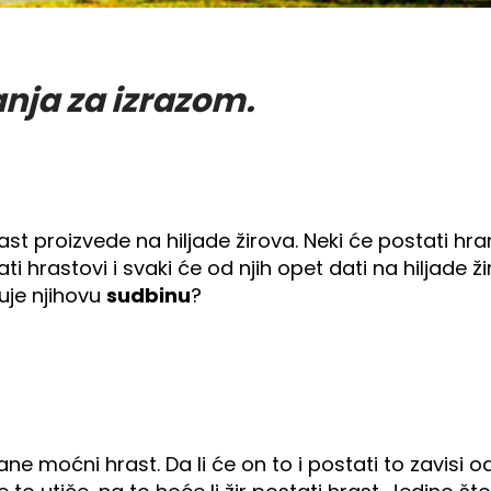
nja za izrazom.
 proizvede na hiljade žirova. Neki će postati hrana 
ti hrastovi i svaki će od njih opet dati na hiljade ži
uje njihovu
sudbinu
?
e moćni hrast. Da li će on to i postati to zavisi