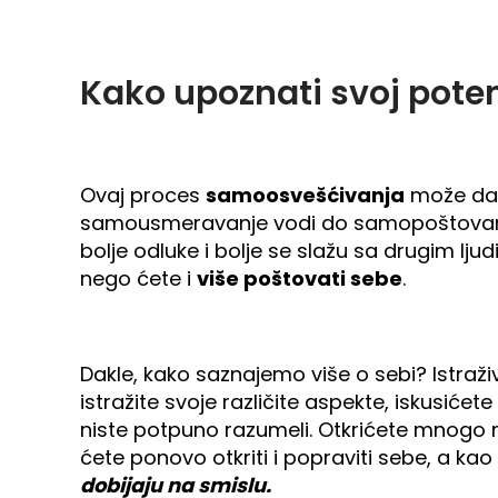
Kako upoznati svoj poten
Ovaj proces
samoosvešćivanja
može da 
samousmeravanje vodi do samopoštovanja, 
bolje odluke i bolje se slažu sa drugim ljud
nego ćete i
više poštovati sebe
.
Dakle, kako saznajemo više o sebi? Istraži
istražite svoje različite aspekte, iskusić
niste potpuno razumeli. Otkrićete mnogo 
ćete ponovo otkriti i popraviti sebe, a kao
dobijaju na smislu.