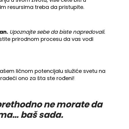
jim resursima treba da pristupite.
an.
Upoznajte sebe da biste napredovali.
pustite prirodnom procesu da vas vodi
ašem ličnom potencijalu služiće svetu na
 radeći ono za šta ste rođeni!
a prethodno ne morate da
ama… baš sada.