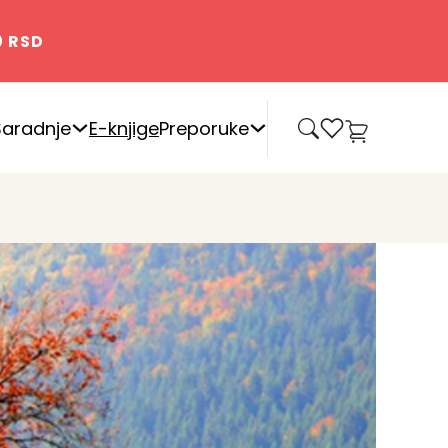
0 RSD
0
Saradnje
E-knjige
Preporuke