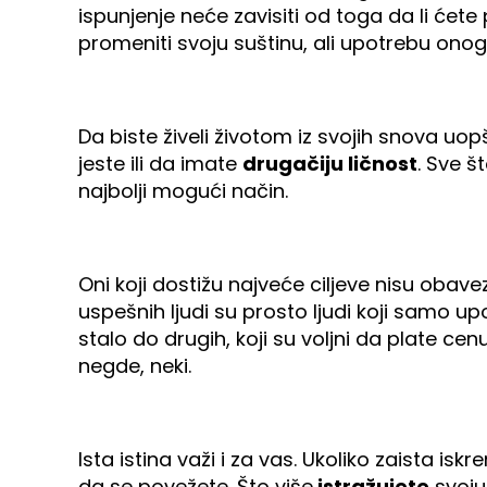
ispunjenje neće zavisiti od toga da li ćete
promeniti svoju suštinu, ali upotrebu on
Da biste živeli životom iz svojih snova u
jeste ili da imate
drugačiju ličnost
. Sve š
najbolji mogući način.
Oni koji dostižu najveće ciljeve nisu obavez
uspešnih ljudi su prosto ljudi koji samo up
stalo do drugih, koji su voljni da plate ce
negde, neki.
Ista istina važi i za vas. Ukoliko zaista i
da se povežete. Što više
istražujete
svoju