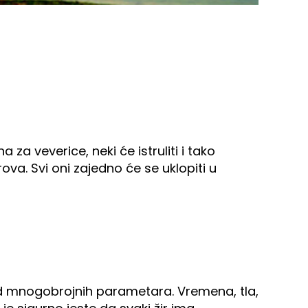
za veverice, neki će istruliti i tako
rova. Svi oni zajedno će se uklopiti u
 od mnogobrojnih parametara. Vremena, tla,