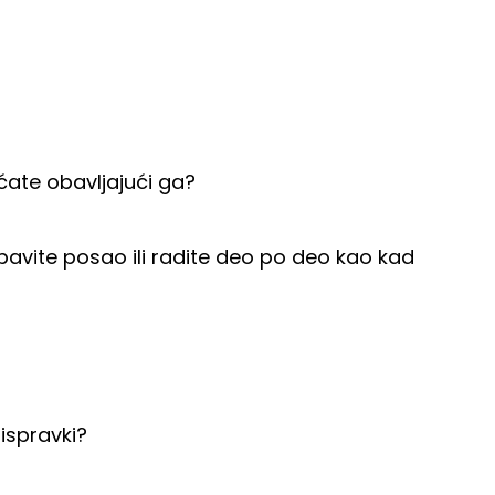
ećate obavljajući ga?
bavite posao ili radite deo po deo kao kad
 ispravki?