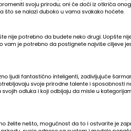
 promeniti svoju prirodu; oni će doći iz otkrića ono
oga što se nalazi duboko u vama svakako hoćete.
opšte nije potrebno da budete neko drugi. Uopšte n
to vam je potrebno da postignete najviše ciljeve je
no ljudi fantastično inteligenti, zadivljujuće šarma
otrebljavaju svoje prirodne talente i sposobnosti na
nu svojih odluka i koji odbijaju da misle u kategor
skreno želite nešto, mogućnost da to i ostvarite je
 prirodu, svoje odnose sa svetom i modele ponašanj