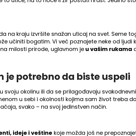
ve to utiče, na to hoće li žir postati hrast. Jedino št
da na kraju izvršite snažan uticaj na svet. Seme tog
može učiniti bogatim. Vi već poznajete neke od lj
 je na milosti prirode, uglavnom je
u vašim rukama
d
 je potrebno da biste uspeli
u svoju okolinu ili da se prilagođavaju svakodnevni
nom u sebi i okolnosti kojima sam život treba da
značaja, svako – na svoj jedinstven način.
enti, ideje i veštine
koje možda još ne prepoznajet