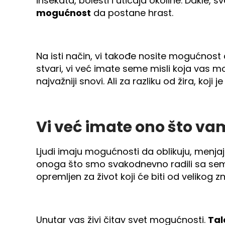
insekata, bolesti i uticaja okoline. Dakle, s
mogućnost
da postane hrast.
Na isti način, vi takođe nosite mogućnost 
stvari, vi već imate seme misli koja vas 
najvažniji snovi. Ali za razliku od žira, koji
Vi već imate ono što vam
Ljudi imaju mogućnosti da oblikuju, menjaj
onoga što smo svakodnevno radili sa seme
opremljen za život koji će biti od velikog 
Unutar vas živi čitav svet mogućnosti.
Tal