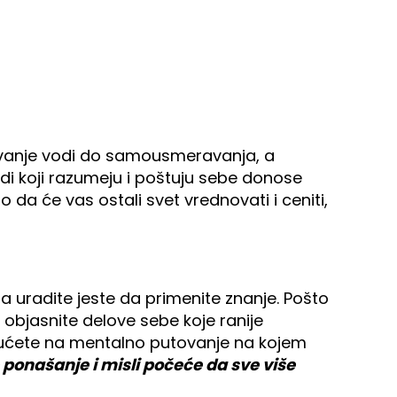
nje vodi do samousmeravanja, a
i koji razumeju i poštuju sebe donose
o da će vas ostali svet vrednovati i ceniti,
a uradite jeste da primenite znanje. Pošto
 objasnite delove sebe koje ranije
enućete na mentalno putovanje na kojem
ponašanje i misli počeće da sve više