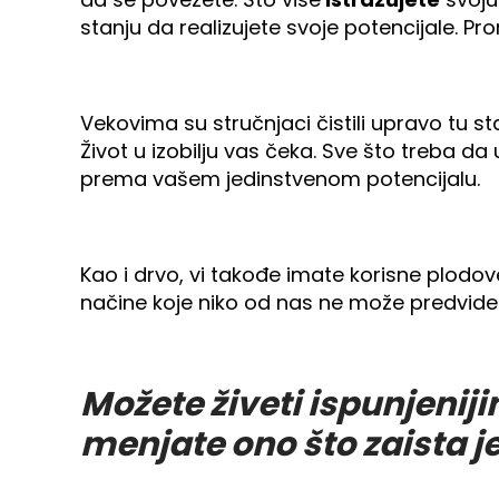
stanju da realizujete svoje potencijale. Pr
Vekovima su stručnjaci čistili upravo tu s
Život u izobilju vas čeka. Sve što treba 
prema vašem jedinstvenom potencijalu.
Kao i drvo, vi takođe imate korisne plodo
načine koje niko od nas ne može predvideti
Možete živeti ispunjenij
menjate ono što zaista 