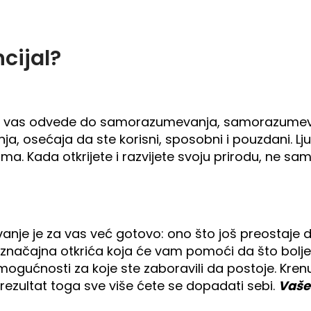
cijal?
vas odvede do samorazumevanja, samorazumeva
osećaja da ste korisni, sposobni i pouzdani. Ljud
ima. Kada otkrijete i razvijete svoju prirodu, ne sam
vanje je za vas već gotovo: ono što još preostaje d
ete značajna otkrića koja će vam pomoći da što bolje
mogućnosti za koje ste zaboravili da postoje. Kr
 rezultat toga sve više ćete se dopadati sebi.
Vaše 