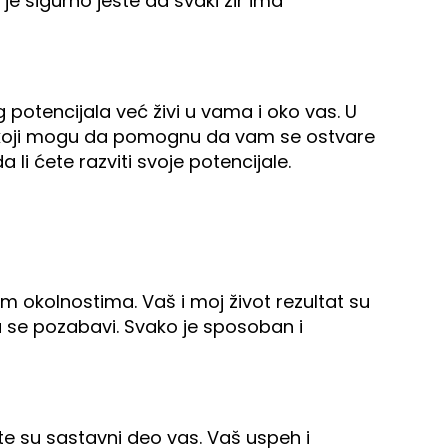
o je sigurno jeste da svaki žir ima
 potencijala već živi u vama i oko vas. U
udi koji mogu da pomognu da vam se ostvare
a li ćete razviti svoje potencijale.
m okolnostima. Vaš i moj život rezultat su
 se pozabavi. Svako je sposoban i
e su sastavni deo vas. Vaš uspeh i