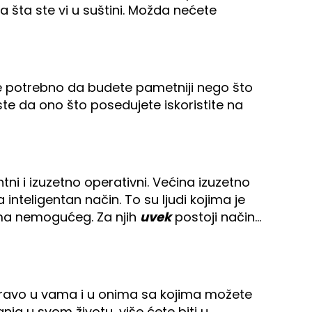
ga šta ste vi u suštini. Možda nećete
ije potrebno da budete pametniji nego što
ste da ono što posedujete iskoristite na
ntni i izuzetno operativni. Većina izuzetno
 inteligentan način. To su ljudi kojima je
ijama nemogućeg. Za njih
uvek
postoji način…
 zapravo u vama i u onima sa kojima možete
a u svom životu, više ćete biti u