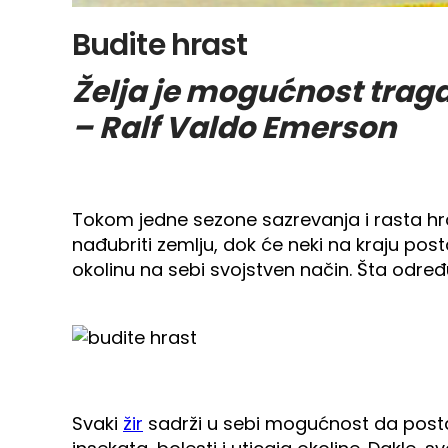
Budite hrast
Želja je mogućnost traga
– Ralf Valdo Emerson
Tokom jedne sezone sazrevanja i rasta hrast
nađubriti zemlju, dok će neki na kraju posta
okolinu na sebi svojstven način. Šta određ
Svaki
žir
sadrži u sebi mogućnost da postan